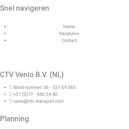
Snel navigeren
Home
Vacatures
Contact
Webdesign en realisatie door Tibbe Naarding | ©Copyright
2026
CTV Venlo B.V. (NL)
Nood nummer: 06 - 537 64 065
+31 (0)77 - 440 24 40
venlo@ctv-transport.com
Planning