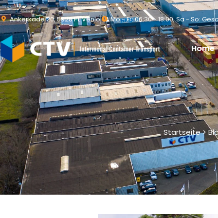
Ankerkade 20, 5928 PL Venlo
Mo - Fr: 06:30 - 18:00, Sa - So: Ge
Home
Startseite > B