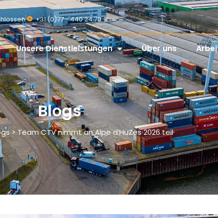
schlossen
+31 (0)77 - 440 24 70
Unsere Dienstleistungen
Über uns
Arbei
Blogs
logs > Team CTV nimmt an Alpe d’HuZes 2026 teil