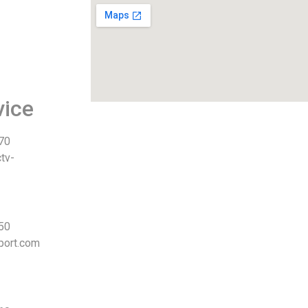
vice
 70
tv-
 50
port.com