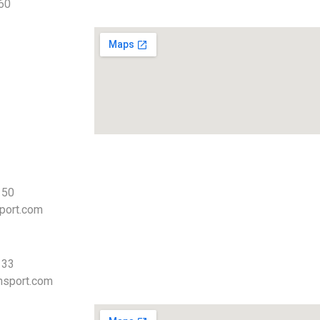
 60
 50
port.com
 33
nsport.com