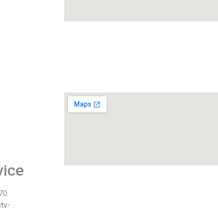
vice
 70
tv-