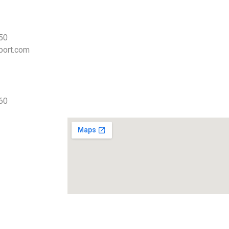
 50
port.com
 60