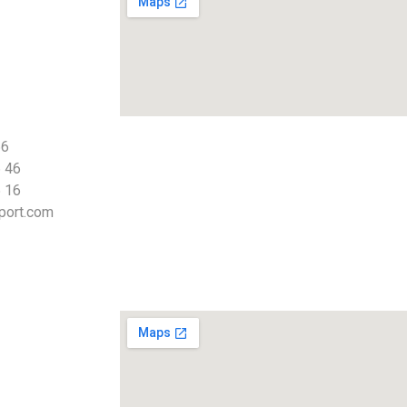
66
 46
 16
port.com