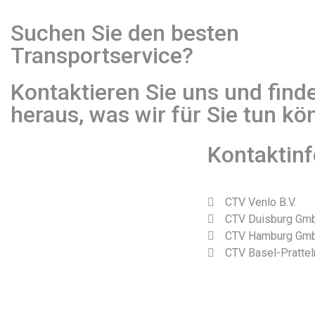
Suchen Sie den besten
Transportservice?
Kontaktieren Sie uns und find
heraus, was wir für Sie tun kö
Kontaktin
CTV Venlo B.V.
CTV Duisburg Gm
CTV Hamburg Gm
CTV Basel-Prattel
Webdesign und Realisierung durch Tibbe Naarding | ©Copyrig