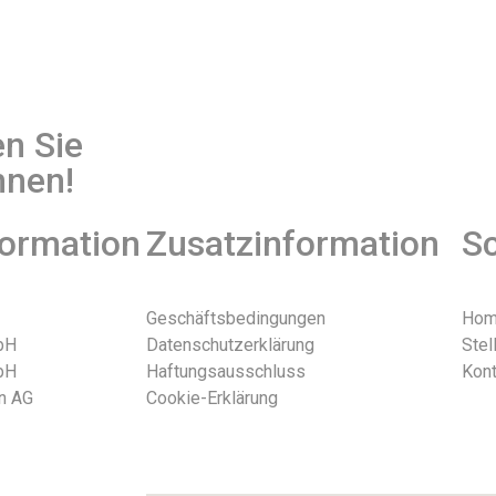
en Sie
nnen!
formation
Zusatzinformation
Sc
Geschäftsbedingungen
Ho
bH
Datenschutzerklärung
Stel
bH
Haftungsausschluss
Kont
n AG
Cookie-Erklärung
ht 2026