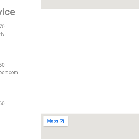
vice
 70
tv-
 50
port.com
 60