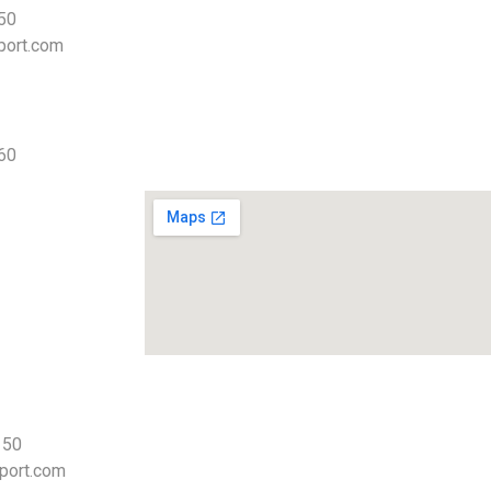
 50
port.com
 60
 50
port.com