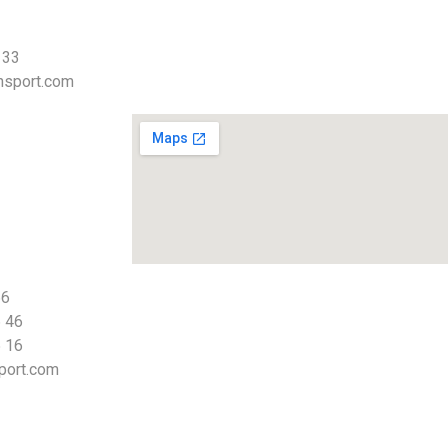
 33
nsport.com
66
 46
 16
port.com