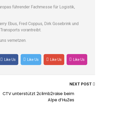
Europas führender Fachmesse für Logistik,
Terry Ebus, Fred Coppus, Dirk Gosebrink und
Transports vorantreibt.
 uns vernetzen.
Like Us
Like Us
Like Us
Like Us
NEXT POST
CTV unterstützt 2climb2raise beim
Alpe d’HuZes