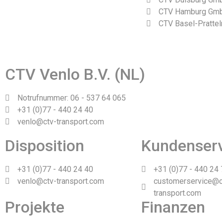
CTV Hamburg Gm
CTV Basel-Prattel
Webdesign und Realisierung durch Tibbe Naarding | ©Copyrig
CTV Venlo B.V. (NL)
Notrufnummer: 06 - 537 64 065
+31 (0)77 - 440 24 40
venlo@ctv-transport.com
Disposition
Kundenser
+31 (0)77 - 440 24 40
+31 (0)77 - 440 24
venlo@ctv-transport.com
customerservice@c
transport.com
Projekte
Finanzen