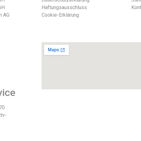
bH
Haftungsausschluss
Kont
n AG
Cookie-Erklärung
ht 2026
vice
 70
tv-