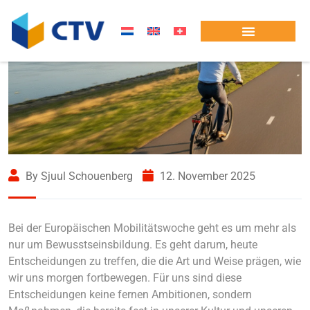
By Sjuul Schouenberg
12. November 2025
Bei der Europäischen Mobilitätswoche geht es um mehr als
nur um Bewusstseinsbildung. Es geht darum, heute
Entscheidungen zu treffen, die die Art und Weise prägen, wie
wir uns morgen fortbewegen. Für uns sind diese
Entscheidungen keine fernen Ambitionen, sondern