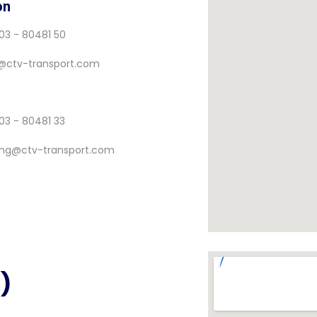
on
03 - 80481 50
@ctv-transport.com
03 - 80481 33
ng@ctv-transport.com
)