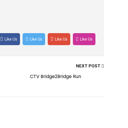
Like Us
Like Us
Like Us
Like Us
NEXT POST
CTV Bridge2Bridge Run