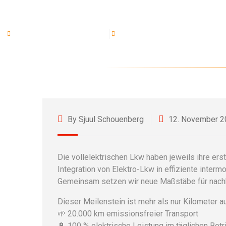
Ankerkade 20, 5928 PL Venlo
Mo - Fr: 06:30 - 18:00, Sa - So: G
Home
By Sjuul Schouenberg
12. November 2
Die vollelektrischen Lkw haben jeweils ihre e
Integration von Elektro-Lkw in effiziente inter
Gemeinsam setzen wir neue Maßstäbe für nachha
Dieser Meilenstein ist mehr als nur Kilometer a
🌱 20.000 km emissionsfreier Transport
🔋 100 % elektrische Leistung im täglichen Betr