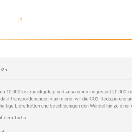
eschlossen
+31 (0)77 - 440 24 70
Unsere Dienstleistungen
Über uns
Arbeite
025
rsten 10.000 km zurückgelegt und zusammen insgesamt 20.000 km 
modale Transportlösungen maximieren wir die CO2-Reduzierung und
ltige Lieferketten und beschleunigen den Wandel hin zu einer 
uf dem Tacho:
ieb